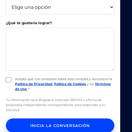
¿Qué te gustaría lograr?
Acepto que me contacten sobre esta consulta y reconozco la
Política de Privacidad
,
Política de Cookies
y los
Términos
de Uso
. *
Tu información será dirigida al mercado REMAX u oficina de
propiedad independiente correspondiente para responder a tu
solicitud.
INICIA LA CONVERSACIÓN