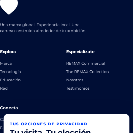
Una marca global. Experiencia local. Una
carrera construida alrededor de tu ambición.
Explora
Especialízate
Marca
REMAX Commercial
Tecnología
The REMAX Collection
Educación
Nosotros
Red
Testimonios
Conecta
Comienza ahora
TUS OPCIONES DE PRIVACIDAD
Facebook
Tu visita. Tu elección.